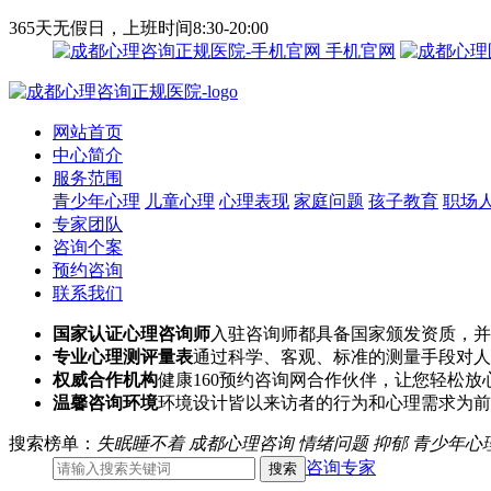
365天无假日，上班时间8:30-20:00
手机官网
网站首页
中心简介
服务范围
青少年心理
儿童心理
心理表现
家庭问题
孩子教育
职场
专家团队
咨询个案
预约咨询
联系我们
国家认证心理咨询师
入驻咨询师都具备国家颁发资质，并
专业心理测评量表
通过科学、客观、标准的测量手段对人
权威合作机构
健康160预约咨询网合作伙伴，让您轻松放
温馨咨询环境
环境设计皆以来访者的行为和心理需求为前
搜索榜单：
失眠睡不着
成都心理咨询
情绪问题
抑郁
青少年心
咨询专家